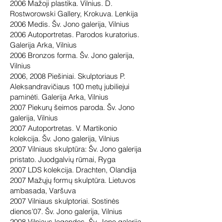
2006 Mažoji plastika. Vilnius. D.
Rostworowski Gallery, Krokuva. Lenkija
2006 Medis. Šv. Jono galerija, Vilnius
2006 Autoportretas. Parodos kuratorius.
Galerija Arka, Vilnius
2006 Bronzos forma. Šv. Jono galerija,
Vilnius
2006, 2008 Piešiniai. Skulptoriaus P.
Aleksandravičiaus 100 metų jubiliejui
paminėti. Galerija Arka, Vilnius
2007 Piekurų šeimos paroda. Šv. Jono
galerija, Vilnius
2007 Autoportretas. V. Martikonio
kolekcija. Šv. Jono galerija, Vilnius
2007 Vilniaus skulptūra: Šv. Jono galerija
pristato. Juodgalvių rūmai, Ryga
2007 LDS kolekcija. Drachten, Olandija
2007 Mažųjų formų skulptūra. Lietuvos
ambasada, Varšuva
2007 Vilniaus skulptoriai. Sostinės
dienos’07. Šv. Jono galerija, Vilnius
2008 Vilniaus legendos. Šv. Jono galerija,