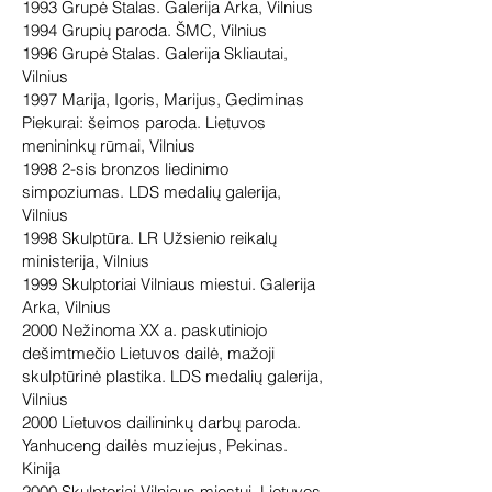
1993 Grupė Stalas. Galerija Arka, Vilnius
1994 Grupių paroda. ŠMC, Vilnius
1996 Grupė Stalas. Galerija Skliautai,
Vilnius
1997 Marija, Igoris, Marijus, Gediminas
Piekurai: šeimos paroda. Lietuvos
menininkų rūmai, Vilnius
1998 2-sis bronzos liedinimo
simpoziumas. LDS medalių galerija,
Vilnius
1998 Skulptūra. LR Užsienio reikalų
ministerija, Vilnius
1999 Skulptoriai Vilniaus miestui. Galerija
Arka, Vilnius
2000 Nežinoma XX a. paskutiniojo
dešimtmečio Lietuvos dailė, mažoji
skulptūrinė plastika. LDS medalių galerija,
Vilnius
2000 Lietuvos dailininkų darbų paroda.
Yanhuceng dailės muziejus, Pekinas.
Kinija
2000 Skulptoriai Vilniaus miestui. Lietuvos