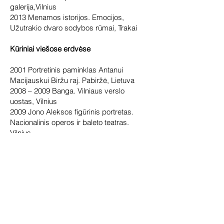
galerija,Vilnius
2013 Menamos istorijos. Emocijos,
Užutrakio dvaro sodybos rūmai, Trakai
Kūriniai viešose erdvėse
2001 Portretinis paminklas Antanui
Macijauskui Biržu raj. Pabiržė, Lietuva
2008 – 2009 Banga. Vilniaus verslo
uostas, Vilnius
2009 Jono Aleksos figūrinis portretas.
Nacionalinis operos ir baleto teatras.
Vilnius
2009 Vytautas Šerys. Literatų g. Vilnius
2010 Matas Šalčius. Literatu g. Vilnius
2014 Paminklinė lenta Juozas Vilkutaitis-
Keturakis. Prienai.
2015 Rekonstrukcija. Panevėžys
2015 Vladas Jurgutis. Vilnius
2016 Juozas Tumas Vaižgantas. Birštonas
2017 Vakar diena. Veisiejai